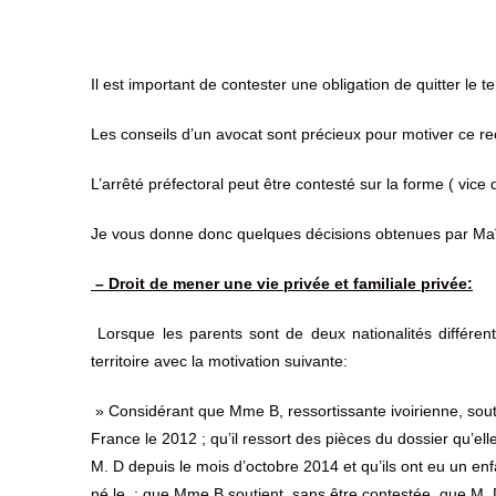
Il est important de contester une obligation de quitter le t
Les conseils d’un avocat sont précieux pour motiver ce re
L’arrêté préfectoral peut être contesté sur la forme ( vice 
Je vous donne donc quelques décisions obtenues par Maît
– Droit de mener une vie privée et familiale privée:
Lorsque les parents sont de deux nationalités différentes,
territoire avec la motivation suivante:
» Considérant que Mme B, ressortissante ivoirienne, sout
France le 2012 ; qu’il ressort des pièces du dossier qu’el
M. D depuis le mois d’octobre 2014 et qu’ils ont eu un enf
né le ; que Mme B soutient, sans être contestée, que M. 