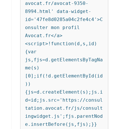
avocat.fr/avocat-9350-
8994.html' data-widget-
id='47fe8d0285a04c2fe4c4'>C
onsulter mon profil 
Avocat.fr</a>
<script>!function(d,s,id)
{var 
js,fjs=d.getElementsByTagNa
me(s)
[0];if(!d.getElementById(id
))
{js=d.createElement(s);js.i
d=id;js.src='https://consul
tation.avocat.fr/js/consult
ingwidget.js';fjs.parentNod
e.insertBefore(js,fjs);}}