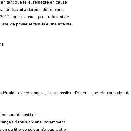
en tant que telle, remettre en cause
ontrat de travail à durée indéterminée
017 ; qu’il s’ensuit qu’en refusant de
 à une vie privée et familiale une atteinte
018
ération exceptionnelle, il est possible d’obtenir une régularisation de
 mesure de justifier
e français depuis dix ans, notamment
on du titre de séjour n’a pas à être