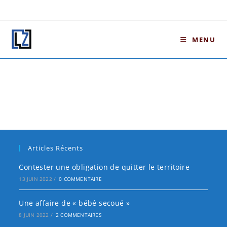
Skip
to
content
MENU
Articles Récents
Contester une obligation de quitter le territoire
13 JUIN 2022
/
0 COMMENTAIRE
Une affaire de « bébé secoué »
8 JUIN 2022
/
2 COMMENTAIRES